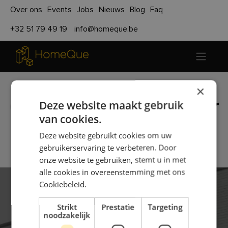
Over ons
Events
Jobs
Nieuws
Blog
Faq
+32 51 79 49 19
info@homeque.be
×
Ons bouwconcept voor
Deze website maakt gebruik
van cookies.
architecten
Deze website gebruikt cookies om uw
gebruikerservaring te verbeteren. Door
onze website te gebruiken, stemt u in met
alle cookies in overeenstemming met ons
Cookiebeleid.
Strikt
Prestatie
Targeting
noodzakelijk