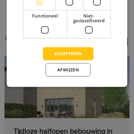
onze realisaties. Zo krijg je meteen een idee van
Functioneel
Niet-
onze flexibele aanpak.
geclassificeerd
Aanbouw
Nieuwbouw
Zoek naar:
Sloop en heropbouw
Up-topping
ACCEPTEREN
AFWIJZEN
Tijdloze halfopen bebouwing in