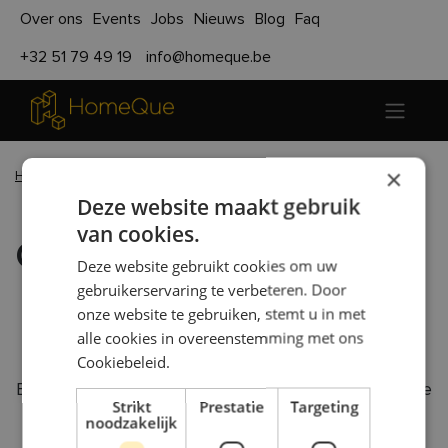
Over ons
Events
Jobs
Nieuws
Blog
Faq
+32 51 79 49 19
info@homeque.be
×
Home
Projecten
Deze website maakt gebruik
van cookies.
Onze realisaties
Deze website gebruikt cookies om uw
gebruikerservaring te verbeteren. Door
onze website te gebruiken, stemt u in met
alle cookies in overeenstemming met ons
Laat je inspireren!
Cookiebeleid.
Ben je geïnteresseerd in een duurzame en modulaire
Strikt
Prestatie
Targeting
HomeQue woning? Bijna-energieneutraal (BEN),
noodzakelijk
natuurlijk! Laat je hier inspireren door enkele van