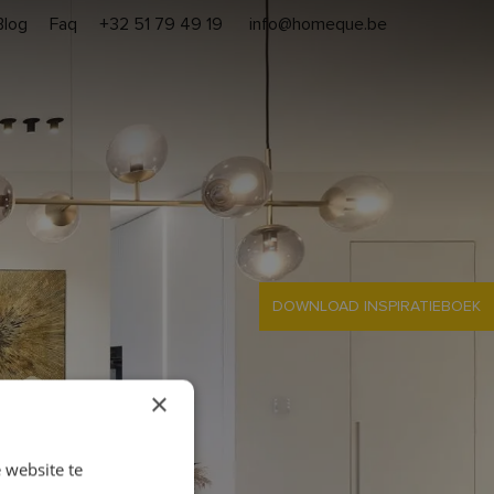
Blog
Faq
+32 51 79 49 19
info@homeque.be
en heropbouw
Aanpak
Contact
Gratis offerte
DOWNLOAD INSPIRATIEBOEK
×
 website te