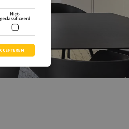
Niet-
geclassificeerd
CCEPTEREN