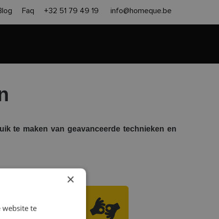
Blog
Faq
+32 51 79 49 19
info@homeque.be
en heropbouw
Aanpak
Contact
Gratis offerte
n
uik te maken van geavanceerde technieken en
×
 website te