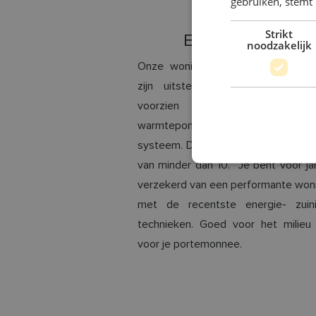
gebruiken, stemt
Strikt
Energiezuinig
noodzakelijk
Onze woningen zijn energiezuinig,
zijn uitstekend geïsoleerd, en z
voorzien van zonnepanelen, 
warmtepomp en een domotic
systeem. Daardoor halen ze een E-p
van minder dan 10. Je bent voor ja
verzekerd van een performante won
met de recentste energie- zuin
technieken. Goed voor het milieu
voor je portemonnee.