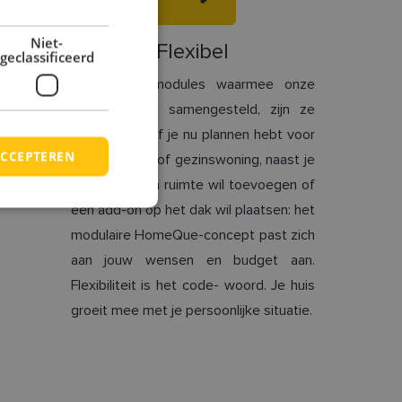
Niet-
Flexibel
geclassificeerd
Dankzij de modules waarmee onze
woningen zijn samengesteld, zijn ze
aanpasbaar. Of je nu plannen hebt voor
CCEPTEREN
een starters- of gezinswoning, naast je
huis een extra ruimte wil toevoegen of
een add-on op het dak wil plaatsen: het
modulaire HomeQue-concept past zich
aan jouw wensen en budget aan.
Flexibiliteit is het code- woord. Je huis
groeit mee met je persoonlijke situatie.