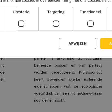
 u in met alle cookies in overeenstemming met ons Cookiebeleid.
Prestatie
Targeting
Functioneel
Ecologisch
 ze
Wij bouwen zo ecologisch en circulair
ijn
mogelijk. Onze units worden
een
opgebouwd met circulair kruislaag-
AFWIJZEN
A
a-
hout (of CLT). Het gecertificeerd hout
eil
voor die massieve meerlagige hout-
ren
panelen is afkomstig uit duurzaam
ing
beheerde bossen en kan perfect
ige
worden gerecycleerd. Kruislaaghout
 én
heeft bovendien sterke isolerende
eigenschappen, wat de ecologische
voetafdruk van een HomeQue-woning
nog kleiner maakt.