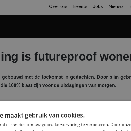
Over ons
Events
Jobs
Nieuws
Home
Inspiratie
Realisaties
Sloop 
g is futureproof wone
gebouwd met de toekomst in gedachten. Door slim gebr
ie 100% klaar zijn voor de uitdagingen van morgen.
e maakt gebruik van cookies.
ruikt cookies om uw gebruikerservaring te verbeteren. Door onze