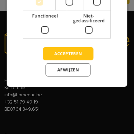
Functioneel
Niet-
geclassificeerd
ACCEPTEREN
AFWIJZEN
HomeQue NV
Kortemark
info@homeque.be
+32 51 79 49 19
BE0764.849.651