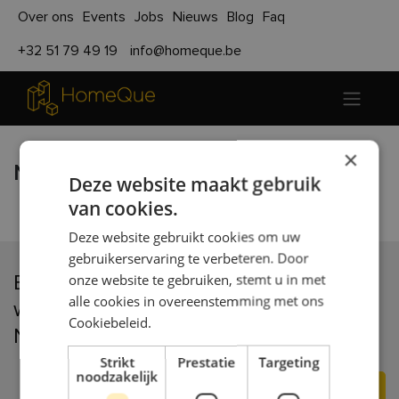
Over ons
Events
Jobs
Nieuws
Blog
Faq
+32 51 79 49 19
info@homeque.be
×
Nog geen blogposts.
Deze website maakt gebruik
van cookies.
Deze website gebruikt cookies om uw
gebruikerservaring te verbeteren. Door
onze website te gebruiken, stemt u in met
Ben je geïnteresseerd? Of had je graag
alle cookies in overeenstemming met ons
wat meer info ontvangen?
Cookiebeleid.
Neem gerust nog contact op met ons!
Strikt
Prestatie
Targeting
noodzakelijk
Contacteer ons hier