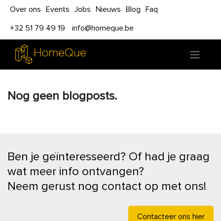
Over ons
Events
Jobs
Nieuws
Blog
Faq
+32 51 79 49 19
info@homeque.be
Nog geen blogposts.
Ben je geïnteresseerd? Of had je graag
wat meer info ontvangen?
Neem gerust nog contact op met ons!
Contacteer ons hier