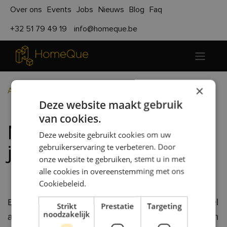
Over ons
Events
Jobs
Nieuws
Blog
Faq
+32 51 79 49 19
info@homeque.be
×
Alle blogs
Algemeen
Modulair wonen op jouw maat
Deze website maakt gebruik
van cookies.
Modulair wonen op
Deze website gebruikt cookies om uw
gebruikerservaring te verbeteren. Door
jouw maat
onze website te gebruiken, stemt u in met
alle cookies in overeenstemming met ons
Cookiebeleid.
Een betaalbare, ecologische woning die zich flexibel
Strikt
Prestatie
Targeting
noodzakelijk
aanpast aan jouw manier van leven? Dat hoeft geen