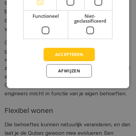
onhaalbare droom te blijven. Met een modulair
bouwsysteem kan je verschillende woonunits
Functioneel
Niet-
combineren tot één woning, en kan je die in de loop
geclassificeerd
van je leven aanpassen en uitbreiden.
Of je nu plannen hebt voor een starterswoning, aan
gezinsuitbreiding denkt of extra ruimte nodig hebt
ACCEPTEREN
voor je bejaarde moeder: ons modulair concept past
zich flexibel aan jouw wensen, levensfase en budget
AFWIJZEN
aan. Bij HomeQue kies je uit aan aantal units – onze
Qubes – die je samen met de architect en onze
engineers inricht in functie van je eigen behoeften.
Flexibel wonen
Die behoeftes kunnen natuurlijk veranderen, en dan
laat je de Qubes gewoon mee evolueren. Een