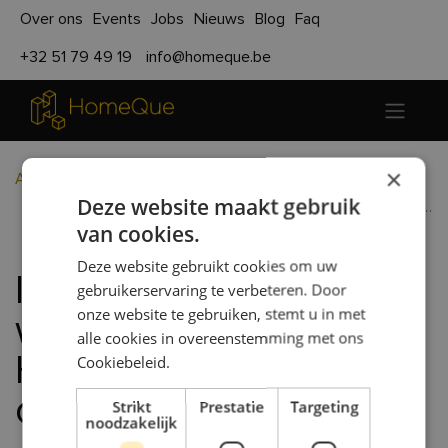
Over ons
Events
Jobs
Nieuws
Blog
Faq
+32 51 79 49 19
info@homeque.be
×
Alle blogs
Nieuws
Deze website maakt gebruik
In de pers: Modulair woonconcept van HomeQue in trek bij crowdinvesteerders.
van cookies.
Deze website gebruikt cookies om uw
In de pers: Modulair
gebruikerservaring te verbeteren. Door
onze website te gebruiken, stemt u in met
woonconcept van
alle cookies in overeenstemming met ons
HomeQue in trek bij
Cookiebeleid.
crowdinvesteerders.
Strikt
Prestatie
Targeting
noodzakelijk