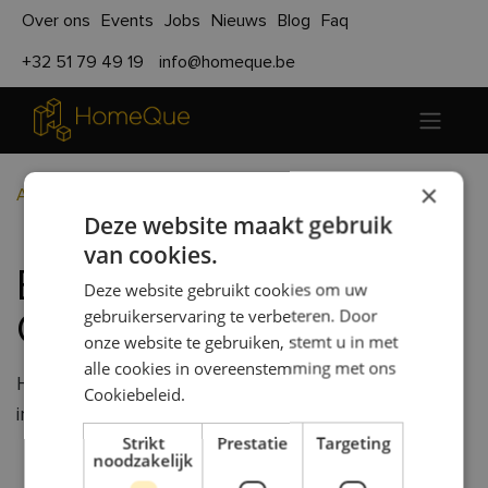
Over ons
Events
Jobs
Nieuws
Blog
Faq
+32 51 79 49 19
info@homeque.be
×
Alle blogs
Realisaties
Brunssum - Oelovenstraat
Deze website maakt gebruik
van cookies.
Brunssum -
Deze website gebruikt cookies om uw
gebruikerservaring te verbeteren. Door
Oelovenstraat
onze website te gebruiken, stemt u in met
alle cookies in overeenstemming met ons
HomeQue heeft een gelijkvloers nieuwbouwwoning
Cookiebeleid.
in Brunssum, Nederland geplaatst.
Strikt
Prestatie
Targeting
noodzakelijk