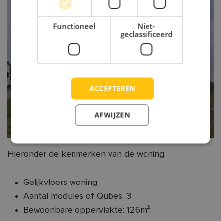
Functioneel
Niet-
geclassificeerd
ACCEPTEREN
AFWIJZEN
Hieronder de kenmerken van de woning:
Gelijkvloers woning
Aantal modules of Qubes: 3
Bewoonbare oppervlakte: 126m²