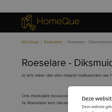
Alle blogs
Realisaties
Roeselare - Diksmuidse
Roeselare - Diksmu
In iets meer dan één maand realiseerden we h
Ons modulaire bouwconcept zorgt ervoor dat 
Deze websit
te Roeselare een nieuw clubhuis.
Deze website geb