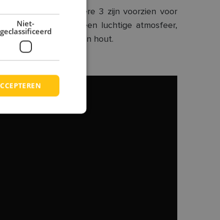
uit 5 Qubes, de andere 3 zijn voorzien voor
Niet-
e ramen zorgen voor een luchtige atmosfeer,
geclassificeerd
 gekozen voor metaal en hout.
CCEPTEREN