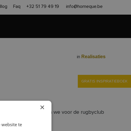
Blog
Faq
+32 51 79 49 19
info@homeque.be
en heropbouw
Aanpak
Contact
Gratis offerte
Realisaties
in
GRATIS INSPIRATIEBOEK
×
n. Daarom realiseerden we voor de rugbyclub
 website te