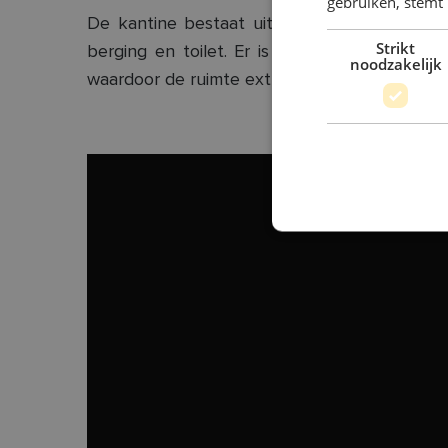
gebruiken, stemt
De kantine bestaat uit 8 Qubes, waardoor e
Strikt
berging en toilet. Er is een verbinding tu
noodzakelijk
waardoor de ruimte extra uitnodigend is. Deze