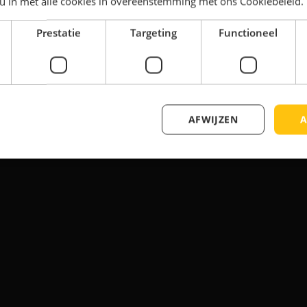
 u in met alle cookies in overeenstemming met ons Cookiebeleid.
r veel ruimte voorzien wordt. De kantine zelf bestaat 
Prestatie
Targeting
Functioneel
ssen beide Qubes door middel van een luifeldak. De vel
 keer is de gevelafwerking niet met steenstrips, maar is
AFWIJZEN
A