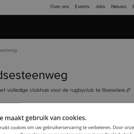
Over ons
Events
Jobs
Nieuws
Home
Inspiratie
Realisaties
Sloop 
steenweg
idsesteenweg
et volledige clubhuis voor de rugbyclub te Roeselare.🏉
we niet enkel beperkt zijn tot het bouwen van woninge
e maakt gebruik van cookies.
ruikt cookies om uw gebruikerservaring te verbeteren. Door onze