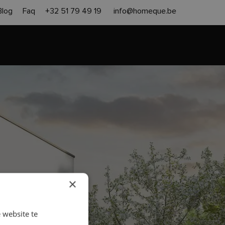
Blog
Faq
+32 51 79 49 19
info@homeque.be
en heropbouw
Aanpak
Contact
Gratis offerte
×
 website te