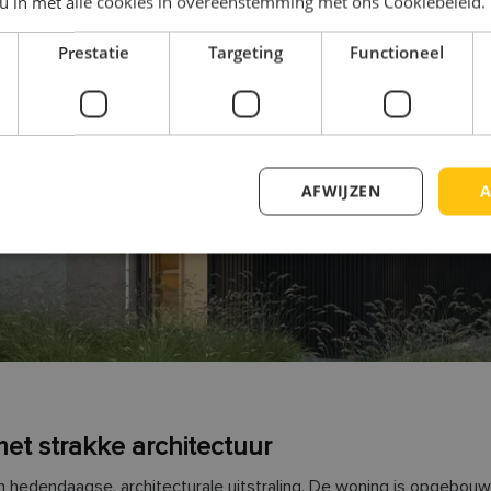
 u in met alle cookies in overeenstemming met ons Cookiebeleid.
val
Prestatie
Targeting
Functioneel
ere woningen
AFWIJZEN
A
met strakke architectuur
hedendaagse, architecturale uitstraling. De woning is opgebouwd