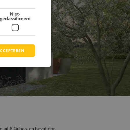
Niet-
geclassificeerd
CCEPTEREN
 uit 8 Qubes, en bevat drie