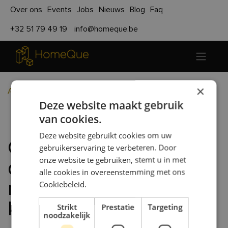
Over ons
Events
Jobs
Nieuws
Blog
Faq
+32 51 79 49 19
info@homeque.be
×
Alle blogs
Blogs Tom
Deze website maakt gebruik
CLT hout - Een duurzame en milieuvriendelijke keuze
van cookies.
Deze website gebruikt cookies om uw
CLT hout - Een
gebruikerservaring te verbeteren. Door
onze website te gebruiken, stemt u in met
duurzame en
alle cookies in overeenstemming met ons
milieuvriendelijke
Cookiebeleid.
keuze
Strikt
Prestatie
Targeting
noodzakelijk