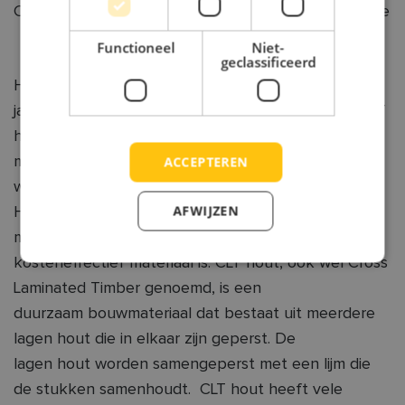
CLT hout - Een duurzame en milieuvriendelijke keuze
Functioneel
Niet-
geclassificeerd
Het gebruik van CLT hout is de laatste
jaren sterk in opkomst, vooral in de bouwsector. CLT
hout is een duurzame en
ACCEPTEREN
milieuvriendelijke keuze voor bouwprojecten,
waardoor het steeds meer wordt gebruikt.
AFWIJZEN
Het is een duurzaam bouwmateriaal dat lange tijd
meegaat, waardoor het een
kosteneffectief materiaal is. CLT hout, ook wel Cross
Laminated Timber genoemd, is een
duurzaam bouwmateriaal dat bestaat uit meerdere
lagen hout die in elkaar zijn geperst. De
lagen hout worden samengeperst met een lijm die
de stukken samenhoudt. CLT hout heeft vele