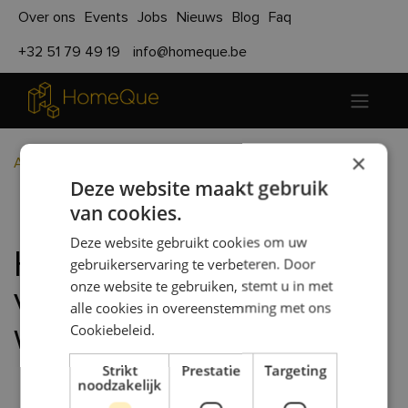
Over ons
Events
Jobs
Nieuws
Blog
Faq
+32 51 79 49 19
info@homeque.be
×
Alle blogs
Nieuws
Deze website maakt gebruik
HomeQue garandeert vaste prijs voor nieuwe woningen
van cookies.
Deze website gebruikt cookies om uw
HomeQue garandeert
gebruikerservaring te verbeteren. Door
onze website te gebruiken, stemt u in met
vaste prijs voor nieuwe
alle cookies in overeenstemming met ons
woningen
Cookiebeleid.
Strikt
Prestatie
Targeting
noodzakelijk