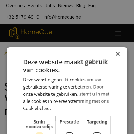
Over ons
Events
Jobs
Nieuws
Blog
Faq
+32 51 79 49 19
info@homeque.be
×
Alle blogs
Nieuws
Deze website maakt gebruik
Sleuteloverhandiging Wetteren: klaar in 3 maanden!
van cookies.
Deze website gebruikt cookies om uw
Sleuteloverhandiging
gebruikerservaring te verbeteren. Door
onze website te gebruiken, stemt u in met
Wetteren: klaar in 3
alle cookies in overeenstemming met ons
maanden!
Cookiebeleid.
Strikt
Prestatie
Targeting
noodzakelijk