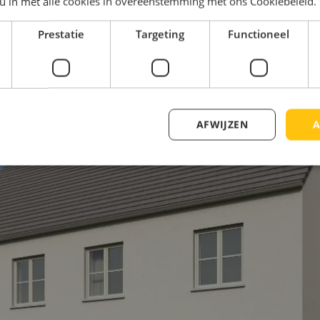
 u in met alle cookies in overeenstemming met ons Cookiebeleid.
Prestatie
Targeting
Functioneel
AFWIJZEN
A