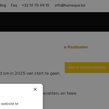
Blog
Faq
+32 51 79 49 19
info@homeque.be
en heropbouw
Aanpak
Contact
Gratis offerte
Realisaties
in
GRATIS INSPIRATIEBOEK
d om in 2025 van start te gaan.
×
n, die 5 slaapkamers bevatten, en twee
oncept.
 website te