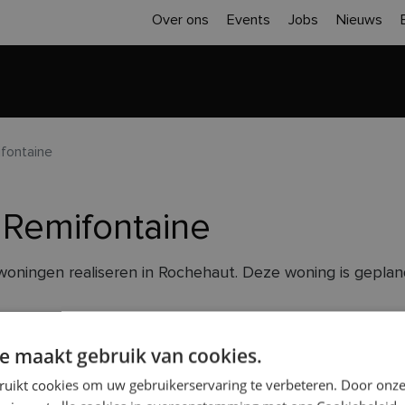
Over ons
Events
Jobs
Nieuws
Home
Inspiratie
Realisaties
Sloop 
fontaine
 Remifontaine
woningen realiseren in Rochehaut. Deze woning is geplan
en zadeldak. Met drie verdiepen zijn het ruime woninge
e maakt gebruik van cookies.
ak, wat ook perfect mogelijk is met ons modulair bouwc
ruikt cookies om uw gebruikerservaring te verbeteren. Door onze