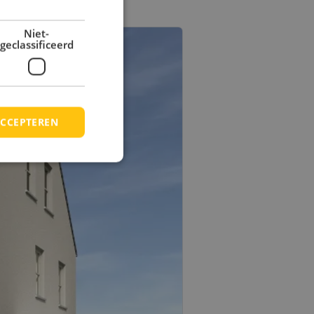
Niet-
geclassificeerd
CCEPTEREN