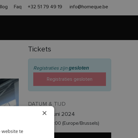
Blog
Faq
+32 51 79 49 19
info@homeque.be
en heropbouw
Aanpak
Contact
Gratis offerte
Tickets
gesloten
Registraties zijn
Registraties gesloten
DATUM & TIJD
×
vrijdag 21 juni 2024
15:00
18:00
(
Europe/Brussels
)
 website te