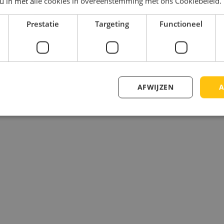
 u in met alle cookies in overeenstemming met ons Cookiebeleid.
Prestatie
Targeting
Functioneel
proces, en hoe we woningen in minder 5 uur op de werf montere
je zeker al onderstaande video bekijken, zo geraak je al meer 
AFWIJZEN
A