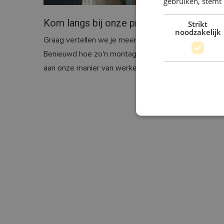
gebruiken, stemt
Kom langs bij onze productiehal!
Strikt
noodzakelijk
Graag vertellen we je meer over ons duurzame bouw
Benieuwd hoe zo'n montage eraan toe gaat? Dan kan 
aan onze manier van werken.