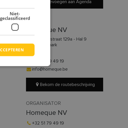
Toevoegen aan Agenda
Niet-
geclassificeerd
LOCATIE
n.
Homeque NV
gewend
Lichterveldestraat 129a - Hal 9
8610 Kortemark
CCEPTEREN
België
+32 51 79 49 19
info@homeque.be
Bekom de routebeschrijving
ORGANISATOR
Homeque NV
+32 51 79 49 19