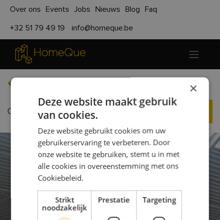
Over ons
Events
Jobs
Nieuws
Blog
Faq
+32 51 79 49 19
info@homeque.be
Terug naar evenementen
×
Deze website maakt gebruik
Opendeur Productiehal
Registreren
van cookies.
Deze website gebruikt cookies om uw
gebruikerservaring te verbeteren. Door
onze website te gebruiken, stemt u in met
alle cookies in overeenstemming met ons
Cookiebeleid.
Strikt
Prestatie
Targeting
noodzakelijk