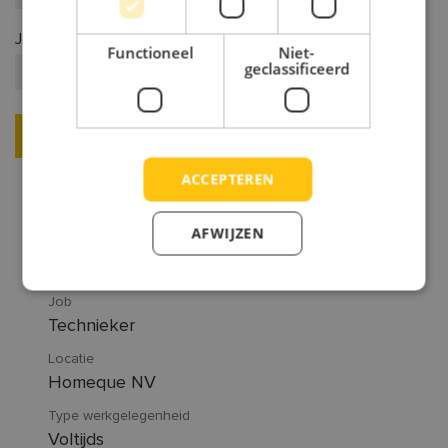
Je telefoonnummer
*
Functioneel
Niet-
geclassificeerd
Ik solliciteer nu
ACCEPTEREN
AFWIJZEN
Functieomschrijving
Job
Technieker
Locatie
Homeque NV
Type werkgelegenheid
Voltijds