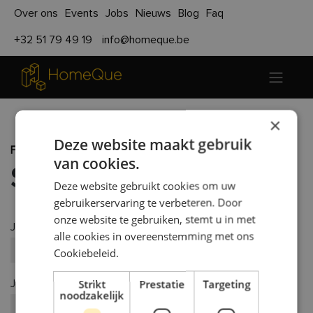
Over ons
Events
Jobs
Nieuws
Blog
Faq
+32 51 79 49 19
info@homeque.be
×
Deze website maakt gebruik
Functies
Technieker
van cookies.
Sollicitatieformulier
Deze website gebruikt cookies om uw
gebruikerservaring te verbeteren. Door
onze website te gebruiken, stemt u in met
Je naam
*
alle cookies in overeenstemming met ons
Cookiebeleid.
Strikt
Prestatie
Targeting
Je e-mail
*
noodzakelijk