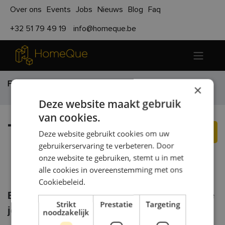
Over ons
Events
Jobs
Nieuws
Blog
Faq
+32 51 79 49 19
info@homeque.be
Functies
Technieker
×
Deze website maakt gebruik
van cookies.
Technieker
Solliciteer nu!
Deze website gebruikt cookies om uw
gebruikerservaring te verbeteren. Door
Kortemark
,
België
onze website te gebruiken, stemt u in met
alle cookies in overeenstemming met ons
Cookiebeleid.
Ben jij een krak in techniek, dan zoeken we
Strikt
Prestatie
Targeting
jou!
noodzakelijk