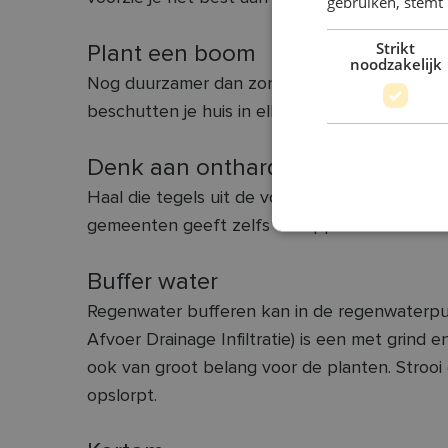
gebruiken, stemt
Strikt
Plant een boom
noodzakelijk
Nog duurzamer dan zonnewering is het plant
beschutten je huis in elk seizoen tegen zon e
Denk aan ontharding
Haal die tegels uit de voortuin en de kasseien
gemeenten geeft zelfs 'stoeppremies'.
Buffer water
Regenwater bufferen kan in de regenwaterput, 
Afvoer Drainage Infiltratie) is een met grind
ook van groot belang voor de planten. Strooi
opslorpt.