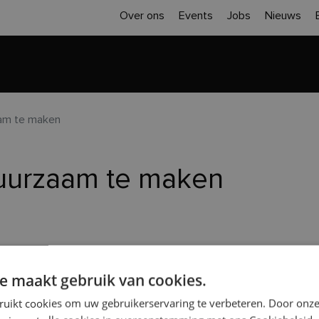
Over ons
Events
Jobs
Nieuws
Home
Inspiratie
Realisaties
Sloop 
aam te maken
duurzaam te maken
e maakt gebruik van cookies.
 kan je ‘s ochtends van de zonsopgang genieten. Tegen 
ruikt cookies om uw gebruikerservaring te verbeteren. Door onze
efruimtes en de badkamer is een zuidelijke oriëntatie ideaa