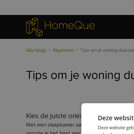
Alle blogs
Algemeen
Tips om je woning duurz
Tips om je woning 
Kies de juiste oriëntatie
Deze websit
Met een slaapkamer aan de oost-zuidoostzijde
Deze website geb
voorzie je het best aan de noordzijde; voor le