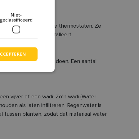
Niet-
geclassificeerd
ijn ideale natuurlijke thermostaten. Ze
s je zonnepanelen installeert.
CCEPTEREN
kt om aan ontharding te doen. Een aantal
en vijver of een wadi. Zo’n wadi (Water
ouden als laten infiltreren. Regenwater is
l tussen planten, zodat dat materiaal water