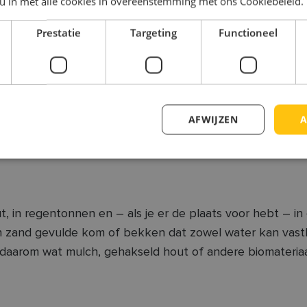
 u in met alle cookies in overeenstemming met ons Cookiebeleid.
Prestatie
Targeting
Functioneel
en van één of meerdere bomen. Bomen vangen CO2 op en z
n wind. Hou wel rekening met de inplanting van bomen al
AFWIJZEN
A
 van je oprit. Er zijn al heel wat alternatieven op de mar
in regentonnen en – als je er de plaats voor hebt – in e
 en zand gevulde kom of bekken dat zowel water kan vasth
 daarom wat mulch, gehakseld hout of andere biomateriaa