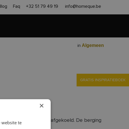
Blog
Faq
+32 51 79 49 19
info@homeque.be
en heropbouw
Aanpak
Contact
Gratis offerte
Algemeen
in
GRATIS INSPIRATIEBOEK
×
’s avonds is de ruimte afgekoeld. De berging
 website te
l.