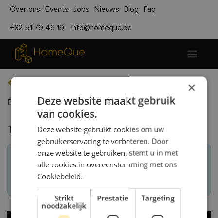
Over ons
Events
Jobs
Nieuws
Blog
Faq
+32 51 79 49 19
info@homeque.be
Terug naar evenementen
×
Deze website maakt gebruik
Bouwbeurs Roeselare
van cookies.
Deze website gebruikt cookies om uw
Tickets
gebruikerservaring te verbeteren. Door
onze website te gebruiken, stemt u in met
gesloten
Registraties zijn
alle cookies in overeenstemming met ons
Cookiebeleid.
Registraties gesloten
Strikt
Prestatie
Targeting
noodzakelijk