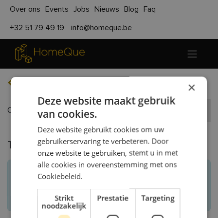
Over ons
Events
Jobs
Nieuws
Blog
Faq
+32 51 79 49 19
info@homeque.be
Terug naar evenementen
×
Deze website maakt gebruik
Opendeur Productiehal
Registreer
van cookies.
Deze website gebruikt cookies om uw
gebruikerservaring te verbeteren. Door
Tickets
onze website te gebruiken, stemt u in met
alle cookies in overeenstemming met ons
gesloten
Registraties zijn
Cookiebeleid.
Registraties gesloten
Strikt
Prestatie
Targeting
noodzakelijk