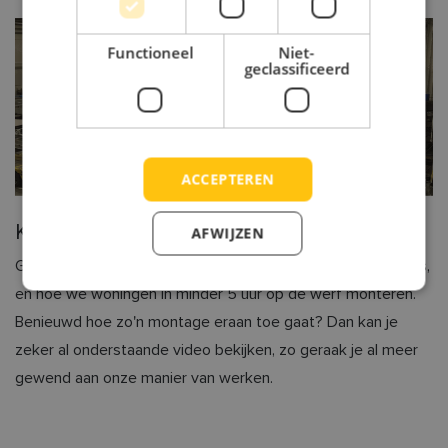
Functioneel
Niet-
geclassificeerd
Opendeur Productiehal
ACCEPTEREN
Kom langs bij onze productiehal!
AFWIJZEN
Graag vertellen we je meer over ons duurzame bouwproces,
en hoe we woningen in minder 5 uur op de werf monteren.
Benieuwd hoe zo'n montage eraan toe gaat? Dan kan je
zeker al onderstaande video bekijken, zo geraak je al meer
gewend aan onze manier van werken.