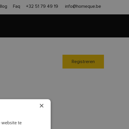
Blog
Faq
+32 51 79 49 19
info@homeque.be
en heropbouw
Aanpak
Contact
Gratis offerte
Registreren
×
 website te