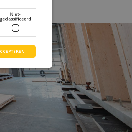
Niet-
geclassificeerd
CCEPTEREN