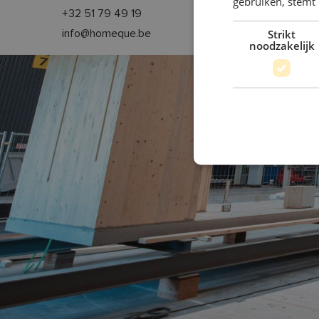
gebruiken, stemt
+32 51 79 49 19
Strikt
info@homeque.be
noodzakelijk