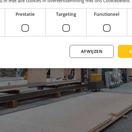
 u in met alle cookies in overeenstemming met ons Cookiebeleid.
Prestatie
Targeting
Functioneel
AFWIJZEN
A