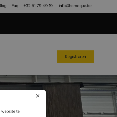
Blog
Faq
+32 51 79 49 19
info@homeque.be
en heropbouw
Aanpak
Contact
Gratis offerte
Registreren
×
 website te