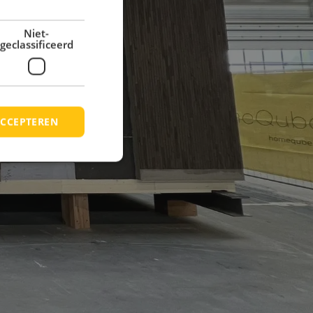
Niet-
geclassificeerd
CCEPTEREN