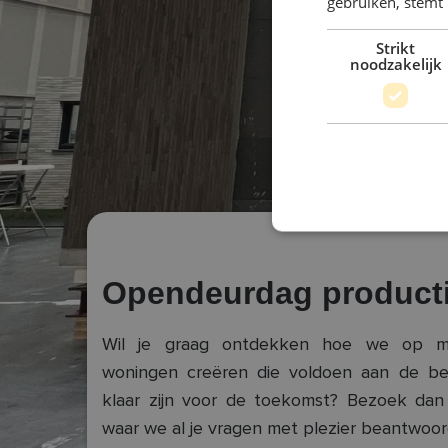
gebruiken, stemt
Strikt
noodzakelijk
Opendeurdag producti
Wil je graag ontdekken hoe we op m
woningen creëren die voldoen aan de be
klaar zijn voor de toekomst? Bezoek dan
waar we al je vragen met plezier beantwoor