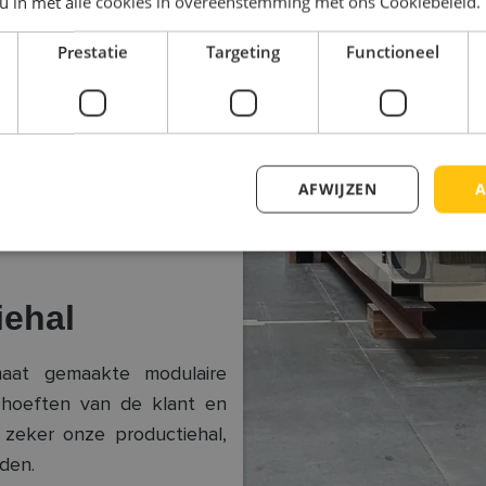
 u in met alle cookies in overeenstemming met ons Cookiebeleid.
Prestatie
Targeting
Functioneel
AFWIJZEN
A
ehal
aat gemaakte modulaire
hoeften van de klant en
 zeker onze productiehal,
den.