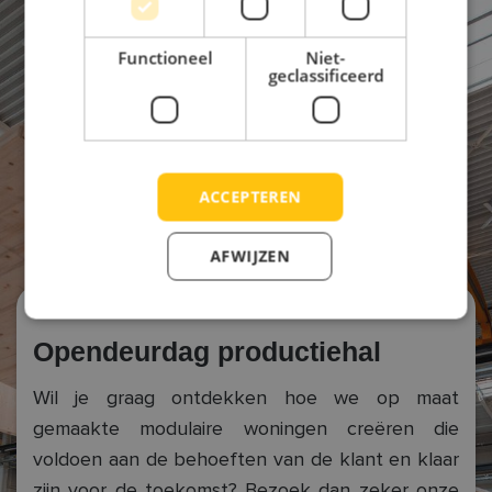
Functioneel
Niet-
geclassificeerd
ACCEPTEREN
AFWIJZEN
Opendeurdag productiehal
Wil je graag ontdekken hoe we op maat
gemaakte modulaire woningen creëren die
voldoen aan de behoeften van de klant en klaar
zijn voor de toekomst? Bezoek dan zeker onze