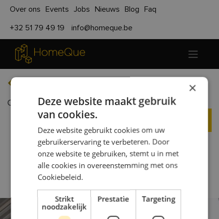
Over ons
Events
Jobs
Nieuws
Blog
Faq
+32 51 79 49 19
info@homeque.be
Terug naar evenementen
×
Deze website maakt gebruik
Opendeur Productiehal 20/09/2026
van cookies.
Registreren
Deze website gebruikt cookies om uw
gebruikerservaring te verbeteren. Door
onze website te gebruiken, stemt u in met
Introductie
alle cookies in overeenstemming met ons
Cookiebeleid.
Strikt
Prestatie
Targeting
noodzakelijk