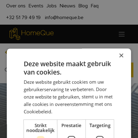
Over ons
Events
Jobs
Nieuws
Blog
Faq
+32 51 79 49 19
info@homeque.be
Terug naar evenementen
×
Deze website maakt gebruik
Opendeur Productiehal
Registreren
van cookies.
Deze website gebruikt cookies om uw
gebruikerservaring te verbeteren. Door
onze website te gebruiken, stemt u in met
alle cookies in overeenstemming met ons
Cookiebeleid.
Strikt
Prestatie
Targeting
noodzakelijk