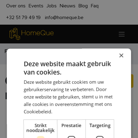
Over ons
Events
Jobs
Nieuws
Blog
Faq
+32 51 79 49 19
info@homeque.be
Functies
Onthaal medewerk(st)er
×
Deze website maakt gebruik
van cookies.
Onthaal
Solliciteer nu!
Deze website gebruikt cookies om uw
gebruikerservaring te verbeteren. Door
medewerk(st)er
onze website te gebruiken, stemt u in met
alle cookies in overeenstemming met ons
Kortemark
,
België
Cookiebeleid.
Strikt
Prestatie
Targeting
noodzakelijk