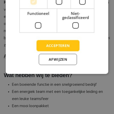
HomeQue
is een innovatief bedrijf met een gedreven team
van jonge ondernemers. Wij realiseren modulaire,
Functioneel
Niet-
ecologische woningen die vooraf worden ontworpen en
geclassificeerd
ontwikkeld in onze productiehal in Kortemark. Wil jij
meebouwen aan een unieke en duurzame toekomst? Dan
ben jij misschien de persoon die we zoeken. Door onze groei
zijn we momenteel op zoek naar een:
ACCEPTEREN
Administratief talent
AFWIJZEN
Wat hebben wij te bieden?
Een boeiende functie in een snelgroeiend bedrijf
Een energiek team met een toegankelijke leiding en
een leuke teamsfeer
Een mooi loonpakket