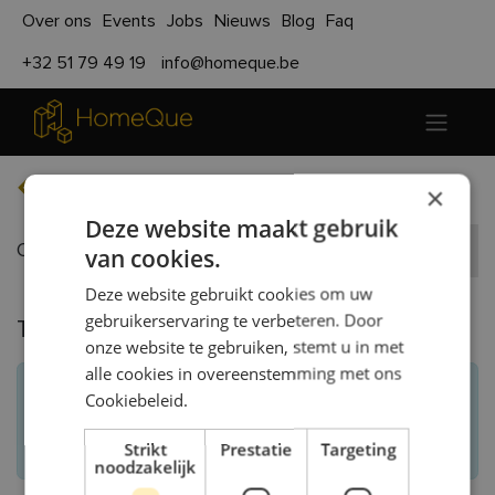
Over ons
Events
Jobs
Nieuws
Blog
Faq
+32 51 79 49 19
info@homeque.be
Terug naar evenementen
×
Deze website maakt gebruik
Opendeur Productiehal
Registreer
van cookies.
Deze website gebruikt cookies om uw
gebruikerservaring te verbeteren. Door
Tickets
onze website te gebruiken, stemt u in met
alle cookies in overeenstemming met ons
gesloten
Registraties zijn
Cookiebeleid.
Registraties gesloten
Strikt
Prestatie
Targeting
noodzakelijk