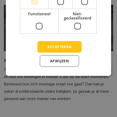
Functioneel
Niet-
geclassificeerd
Opendeur Productiehal
ACCEPTEREN
Kom langs bij onze productiehal!
AFWIJZEN
Graag vertellen we je meer over ons duurzame bouwproces,
en hoe we woningen in minder 5 uur op de werf monteren.
Benieuwd hoe zo'n montage eraan toe gaat? Dan kan je
zeker al onderstaande video bekijken, zo geraak je al meer
gewend aan onze manier van werken.