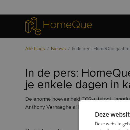
Alle blogs
Nieuws
In de pers: HomeQue gaat mo
In de pers: HomeQue
je enkele dagen in 
De enorme hoeveelheid CO2-uitstoot, langduri
Anthony Verhaeghe al langer een doorn in h
Deze websit
Deze website geb