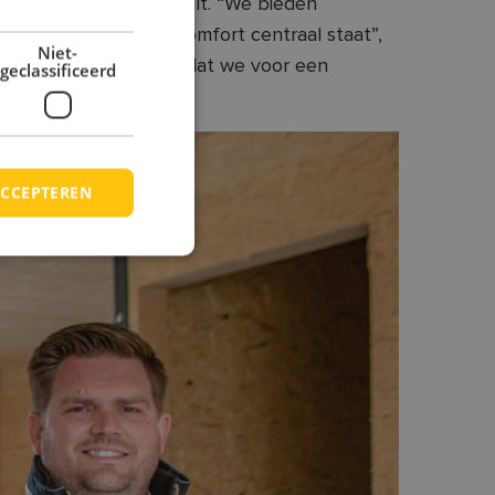
eekwoordelijke band rolt. “We bieden
 zijn én waar leef comfort centraal staat”,
Niet-
. We geloven dan ook dat we voor een
geclassificeerd
CCEPTEREN