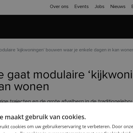
Over ons
Events
Jobs
Nieuws
Home
Inspiratie
Realisaties
Sloop 
dulaire ‘kijkwoningen’ bouwen waar je enkele dagen in kan wone
 gaat modulaire ‘kijkwo
kan wonen
ge trajecten en de grote afvalberg in de traditioneleb
et oog. Duskwamen ze zelf met een alternatief: HomeQu
e maakt gebruik van cookies.
ruikt cookies om uw gebruikerservaring te verbeteren. Door onze