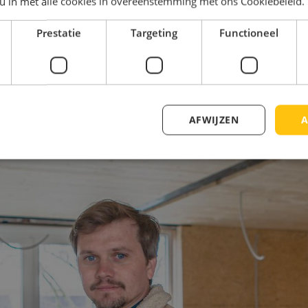
 u in met alle cookies in overeenstemming met ons Cookiebeleid.
e kernwaarden van elke woning die bij HomeQue van de spr
an de behoeftes van de bewoner, ecologisch verantwoord
Prestatie
Targeting
Functioneel
0 en 200 m2 groot – van tiny houses blijven we dus weg
mer
bouwen
moeten
.
AFWIJZEN
A