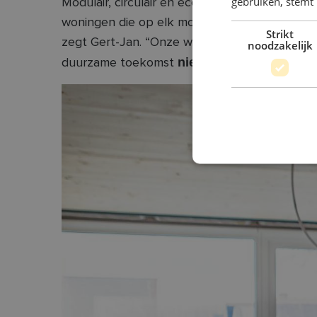
gebruiken, stemt
Modulair, circulair en ecologisch: dat zijn d
woningen die op elk moment aanpasbaar zijn a
Strikt
zegt Gert-Jan. “Onze woningen zijn tussen 9
noodzakelijk
niet kleiner
maar slim
duurzame toekomst
,